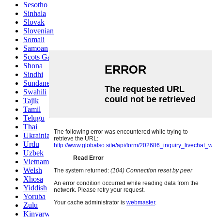
Sesotho
Sinhala
Slovak
Slovenian
Somali
Samoan
Scots Gaelic
Shona
Sindhi
Sundanese
Swahili
Tajik
Tamil
Telugu
Thai
Ukrainian
Urdu
Uzbek
Vietnamese
Welsh
Xhosa
Yiddish
Yoruba
Zulu
Kinyarwanda