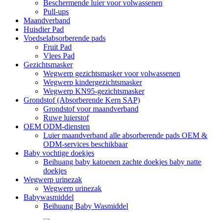
Beschermende luier voor volwassenen
Pull-ups
Maandverband
Huisdier Pad
Voedselabsorberende pads
Fruit Pad
Vlees Pad
Gezichtsmasker
Wegwerp gezichtsmasker voor volwassenen
Wegwerp kindergezichtsmasker
Wegwerp KN95-gezichtsmasker
Grondstof (Absorberende Kern SAP)
Grondstof voor maandverband
Ruwe luierstof
OEM ODM-diensten
Luier maandverband alle absorberende pads OEM &
ODM-services beschikbaar
Baby vochtige doekjes
Beihuang baby katoenen zachte doekjes baby natte
doekjes
Wegwerp urinezak
Wegwerp urinezak
Babywasmiddel
Beihuang Baby Wasmiddel