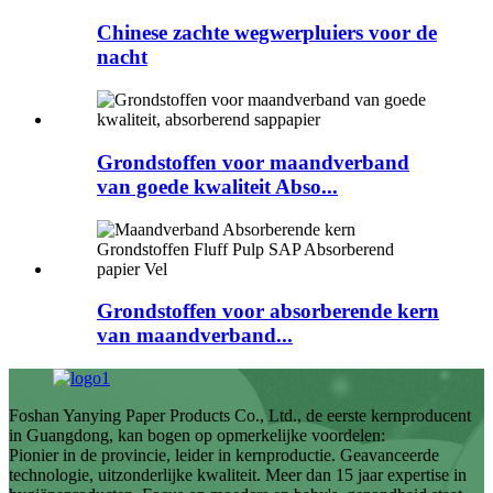
Chinese zachte wegwerpluiers voor de
nacht
Grondstoffen voor maandverband
van goede kwaliteit Abso...
Grondstoffen voor absorberende kern
van maandverband...
Foshan Yanying Paper Products Co., Ltd., de eerste kernproducent
in Guangdong, kan bogen op opmerkelijke voordelen:
Pionier in de provincie, leider in kernproductie. Geavanceerde
technologie, uitzonderlijke kwaliteit. Meer dan 15 jaar expertise in