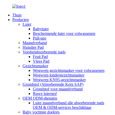
Thuis
Producten
Luier
Babyluier
Beschermende luier voor volwassenen
Pull-ups
Maandverband
Huisdier Pad
Voedselabsorberende pads
Fruit Pad
Vlees Pad
Gezichtsmasker
Wegwerp gezichtsmasker voor volwassenen
Wegwerp kindergezichtsmasker
Wegwerp KN95-gezichtsmasker
Grondstof (Absorberende Kern SAP)
Grondstof voor maandverband
Ruwe luierstof
OEM ODM-diensten
Luier maandverband alle absorberende pads
OEM & ODM-services beschikbaar
Baby vochtige doekjes