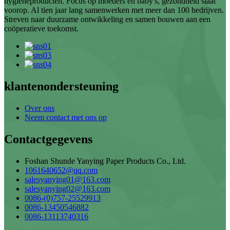
hygiëneproducten. Focus op moeders en baby's, gezondheid staat
voorop. Al tien jaar lang samenwerken met meer dan 100 bedrijven.
Streven naar duurzame ontwikkeling en samen bouwen aan een
coöperatieve toekomst.
klantenondersteuning
Over ons
Neem contact met ons op
Contactgegevens
Foshan Shunde Yanying Paper Products Co., Ltd.
1061640652@qq.com
salesyanying01@163.com
salesyanying02@163.com
0086-(0)757-25529913
0086-13450546882
0086-13113740316