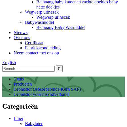
Beihuang baby katoenen zachte doekjes baby
natte doekjes
Wegwerp urinezak
Wegwerp urinezak
Babywasmiddel
Beihuang Baby Wasmiddel
Nieuws
Over ons
Certificaat
Fabrieksrondleiding
Neem contact met ons op
English
Thuis
Producten
Grondstof (Absorberende Kern SAP)
Grondstof voor maandverband
Categorieën
Luier
Babyluier