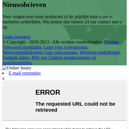
Nieuwsbrieven
Voor vragen over onze producten of de prijslijst kunt u uw e-
mailadres achterlaten. Wij nemen dan binnen 24 uur contact met u
op.
Gratis monsters
© Copyright - 2010-2023 : Alle rechten voorbehouden.
Sitemap
Volwassen broekluier
,
Luier voor volwassenen
,
Wegwerponderleggers voor volwassenen
,
Wegwerp onderlegger
,
Sanitaire luiers
,
Prijs van Chinese pootkussentjes en
potjeskussentjes
,
E-mail verzenden
x